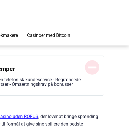
okmakere
Casinoer med Bitcoin
emper
en telefonisk kundeservice - Begrænsede
utaer - Omsætningskrav på bonusser
 casino uden ROFUS
, der lover at bringe spænding
til formål at give sine spillere den bedste