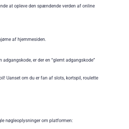
gynde at opleve den spændende verden af online
 hjørne af hjemmesiden.
 din adgangskode, er der en “glemt adgangskode”
il! Uanset om du er fan af slots, kortspil, roulette
ogle nøgleoplysninger om platformen: