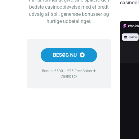
casinoop
bedste casinooplevelse med et bredt
udvalg af spil, generøse bonusser og
hurtige udbetalinger.
BESØG NU
Bonus: €500 + 225 Free Spins ✚
Cashback