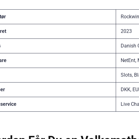
tør
Rockwi
ret
2023
s
Danish 
are
NetEnt,
Slots, B
aer
DKK, EU
service
Live Cha