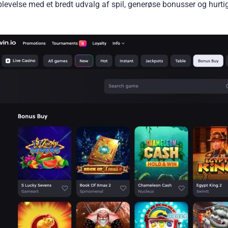
levelse med et bredt udvalg af spil, generøse bonusser og hurti