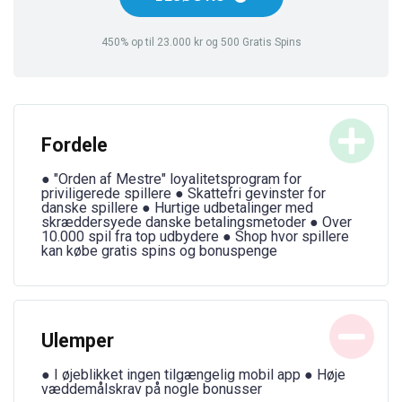
450% op til 23.000 kr og 500 Gratis Spins
Fordele
● "Orden af Mestre" loyalitetsprogram for
priviligerede spillere ● Skattefri gevinster for
danske spillere ● Hurtige udbetalinger med
skræddersyede danske betalingsmetoder ● Over
10.000 spil fra top udbydere ● Shop hvor spillere
kan købe gratis spins og bonuspenge
Ulemper
● I øjeblikket ingen tilgængelig mobil app ● Høje
væddemålskrav på nogle bonusser