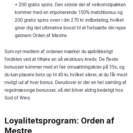
+ 200 gratis spins. Den sidste del af velkomstpakken
kommer med en imponerende 150% matchbonus og
200 gratis spins oven i din 270 kr indbetaling, hvilket
giver dig det ultimative boost til at fortsætte din rejse
gennem Orden af Mestre.
Som nyt medlem af ordenen mærker du øjeblikkeligt
fordelen ved at tilhøre en så eksklusiv kreds. De fleste
bonusser kommer med et fair omsætningskrav på 35x, og
du kan placere bets op til 40 kr, hvilket sikrer, at du får mest
muligt ud af hver bonus. Derudover er der en hel samling af
regelmæssige bonusser, så det bliver aldrig kedeligt hos
God of Wins.
Loyalitetsprogram: Orden af
Mestre