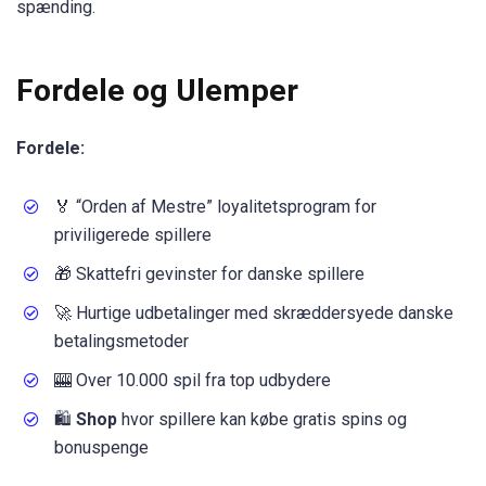
spænding.
Fordele og Ulemper
Fordele:
🏅 “Orden af Mestre” loyalitetsprogram for
priviligerede spillere
🎁 Skattefri gevinster for danske spillere
🚀 Hurtige udbetalinger med skræddersyede danske
betalingsmetoder
🎰 Over 10.000 spil fra top udbydere
🛍️
Shop
hvor spillere kan købe gratis spins og
bonuspenge