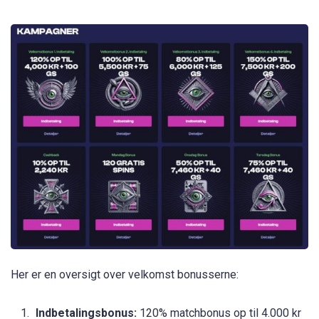
Her er en oversigt over velkomst bonusserne:
Indbetalingsbonus:
120% matchbonus op til 4.000 kr