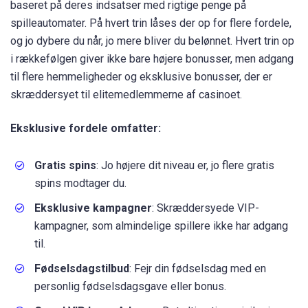
baseret på deres indsatser med rigtige penge på
spilleautomater. På hvert trin låses der op for flere fordele,
og jo dybere du når, jo mere bliver du belønnet. Hvert trin op
i rækkefølgen giver ikke bare højere bonusser, men adgang
til flere hemmeligheder og eksklusive bonusser, der er
skræddersyet til elitemedlemmerne af casinoet.
Eksklusive fordele omfatter:
Gratis spins
: Jo højere dit niveau er, jo flere gratis
spins modtager du.
Eksklusive kampagner
: Skræddersyede VIP-
kampagner, som almindelige spillere ikke har adgang
til.
Fødselsdagstilbud
: Fejr din fødselsdag med en
personlig fødselsdagsgave eller bonus.