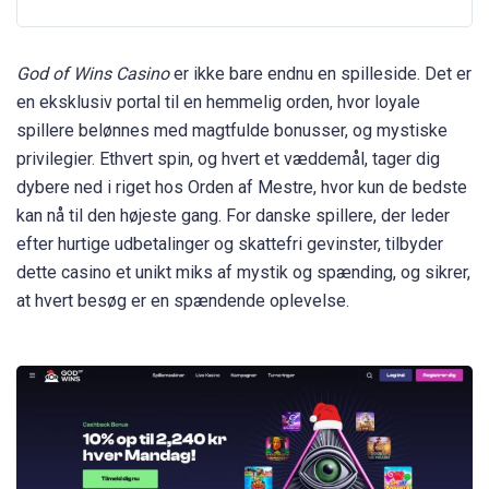
God of Wins Casino
er ikke bare endnu en spilleside. Det er
en eksklusiv portal til en hemmelig orden, hvor loyale
spillere belønnes med magtfulde bonusser, og mystiske
privilegier. Ethvert spin, og hvert et væddemål, tager dig
dybere ned i riget hos Orden af Mestre, hvor kun de bedste
kan nå til den højeste gang. For danske spillere, der leder
efter hurtige udbetalinger og skattefri gevinster, tilbyder
dette casino et unikt miks af mystik og spænding, og sikrer,
at hvert besøg er en spændende oplevelse.