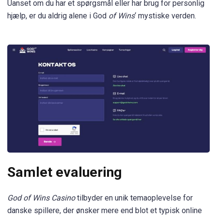
Uanset om du har et spørgsmål eller har brug for personlig
hjælp, er du aldrig alene i God
of Wins
‘ mystiske verden.
Samlet evaluering
God of Wins Casino
tilbyder en unik temaoplevelse for
danske spillere, der ønsker mere end blot et typisk online