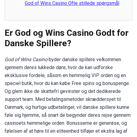
God of Wins Casino Ofte stillede spørgsmål
Er God og Wins Casino Godt for
Danske Spillere?
God of Wins Casino
byder danske spillere velkommen
igennem deres lukkede døre, hvor de kan udforske
eksklusive fordele, såsom en hemmelig VIP orden og en
speciel butik, hvor du kan købe Free spins og bonuspenge.
Og glem ikke de skattefri gevinster og det dedikerede
support team. Med betalingsmetoder skræddersyet til
Danmark, og hurtige udbetalinger, vil danske spillere kunne
føle sig hjemme, så snart de begynder deres rejse gennem
casinoets hemmelige orden. Bonusserne er generøse, og
følelsen af at høre til en eliteenhed tilføjer et ekstra lag af