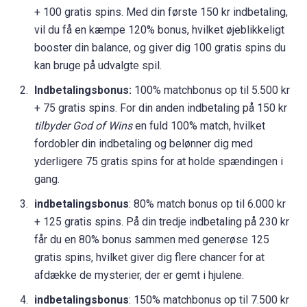
+ 100 gratis spins. Med din første 150 kr indbetaling,
vil du få en kæmpe 120% bonus, hvilket øjeblikkeligt
booster din balance, og giver dig 100 gratis spins du
kan bruge på udvalgte spil.
Indbetalingsbonus:
100% matchbonus op til 5.500 kr
+ 75 gratis spins. For din anden indbetaling på 150 kr
tilbyder God of Wins
en fuld 100% match, hvilket
fordobler din indbetaling og belønner dig med
yderligere 75 gratis spins for at holde spændingen i
gang.
indbetalingsbonus
: 80% match bonus op til 6.000 kr
+ 125 gratis spins. På din tredje indbetaling på 230 kr
får du en 80% bonus sammen med generøse 125
gratis spins, hvilket giver dig flere chancer for at
afdække de mysterier, der er gemt i hjulene.
indbetalingsbonus
: 150% matchbonus op til 7.500 kr