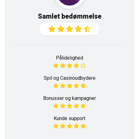
Samlet bedømmelse
Pålidelighed
Spil og Casinoudbydere
Bonusser og kampagner
Kunde support