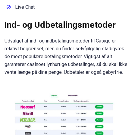
Live Chat
Ind- og Udbetalingsmetoder
Udvalget af ind- og indbetalingsmetoder til Casiqo er
relativt begrænset, men du finder selvfølgelig stadigvæk
de mest populære betalingsmetoder. Vigtigst af alt
garanterer casinoet lynhurtige udbetalinger, så du skal ikke
vente længe på dine penge. Udbetaler er også gebyrfrie.