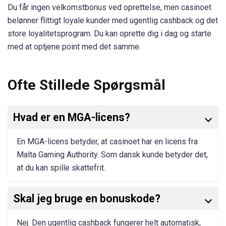
Du får ingen velkomstbonus ved oprettelse, men casinoet
belønner flittigt loyale kunder med ugentlig cashback og det
store loyalitetsprogram. Du kan oprette dig i dag og starte
med at optjene point med det samme.
Ofte Stillede Spørgsmål
Hvad er en MGA-licens?
En MGA-licens betyder, at casinoet har en licens fra
Malta Gaming Authority. Som dansk kunde betyder det,
at du kan spille skattefrit.
Skal jeg bruge en bonuskode?
Nej. Den ugentlig cashback fungerer helt automatisk,