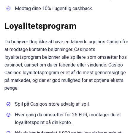
Modtag dine 10% i ugentlig cashback.
Loyalitetsprogram
Du behøver dog ikke at have en tabende uge hos Casiqo for
at modtage kontante belønninger. Casinoets
loyalitetsprogram belønner alle spillere som omsætter hos
casinoet, uanset om du er tabende eller vindende. Casiqo
Casinos loyalitetsprogram er et af de mest gennemsigtige
på markedet, og der er god mulighed for at optjene ekstra
penge:
Spil på Casiqos store udvalg af spil.
Hver gang du omsætter for 25 EUR, modtager du ét
loyalitetspoint på din konto.