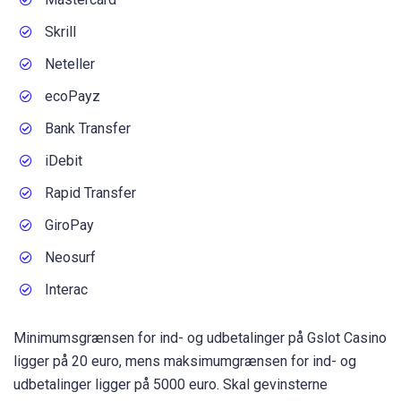
Skrill
Neteller
ecoPayz
Bank Transfer
iDebit
Rapid Transfer
GiroPay
Neosurf
Interac
Minimumsgrænsen for ind- og udbetalinger på Gslot Casino
ligger på 20 euro, mens maksimumgrænsen for ind- og
udbetalinger ligger på 5000 euro. Skal gevinsterne