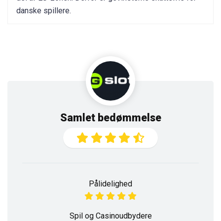
danske spillere.
Samlet bedømmelse
Pålidelighed
Spil og Casinoudbydere