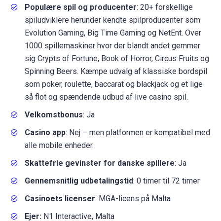
Populære spil og producenter
: 20+ forskellige
spiludviklere herunder kendte spilproducenter som
Evolution Gaming, Big Time Gaming og NetEnt. Over
1000 spillemaskiner hvor der blandt andet gemmer
sig Crypts of Fortune, Book of Horror, Circus Fruits og
Spinning Beers. Kæmpe udvalg af klassiske bordspil
som poker, roulette, baccarat og blackjack og et lige
så flot og spændende udbud af live casino spil.
Velkomstbonus
: Ja
Casino app
: Nej – men platformen er kompatibel med
alle mobile enheder.
Skattefrie gevinster for danske spillere
: Ja
Gennemsnitlig udbetalingstid
: 0 timer til 72 timer
Casinoets licenser
: MGA-licens på Malta
Ejer:
N1 Interactive, Malta