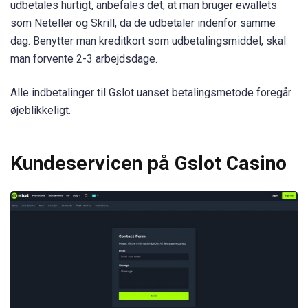
udbetales hurtigt, anbefales det, at man bruger ewallets
som Neteller og Skrill, da de udbetaler indenfor samme
dag. Benytter man kreditkort som udbetalingsmiddel, skal
man forvente 2-3 arbejdsdage.
Alle indbetalinger til Gslot uanset betalingsmetode foregår
øjeblikkeligt.
Kundeservicen på Gslot Casino