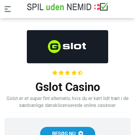
Gslot Casino
Gslot er et super fint alternativ, hvis du er kørt lidt træt i de
sædvanlige dansklicenserede online casinoer.
BESØG NU