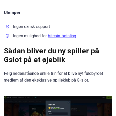
Ulemper
Ingen dansk support
Ingen mulighed for
bitcoin-betaling
Sådan bliver du ny spiller på
Gslot på et øjeblik
Følg nedenstående enkle trin for at blive nyt fuldbyrdet
medlem af den eksklusive spilleklub på G-slot.