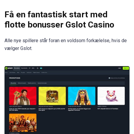
Få en fantastisk start med
flotte bonusser Gslot Casino
Alle nye spillere står foran en voldsom forkælelse, hvis de
vælger Gslot.