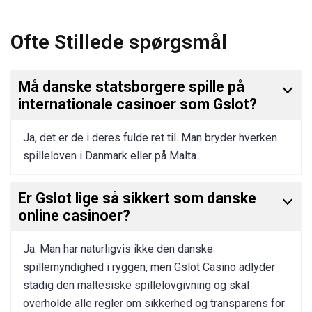
Ofte Stillede spørgsmål
Må danske statsborgere spille på
internationale casinoer som Gslot?
Ja, det er de i deres fulde ret til. Man bryder hverken
spilleloven i Danmark eller på Malta.
Er Gslot lige så sikkert som danske
online casinoer?
Ja. Man har naturligvis ikke den danske
spillemyndighed i ryggen, men Gslot Casino adlyder
stadig den maltesiske spillelovgivning og skal
overholde alle regler om sikkerhed og transparens for