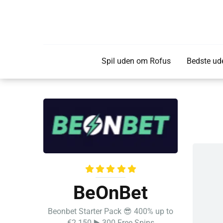
Spil uden om Rofus
Bedste ud
BeOnBet
Beonbet Starter Pack 😎 400% up to
€2.150 ▶️ 300 Free Spins