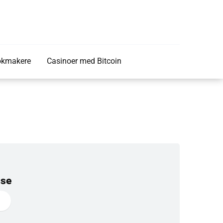
okmakere
Casinoer med Bitcoin
se